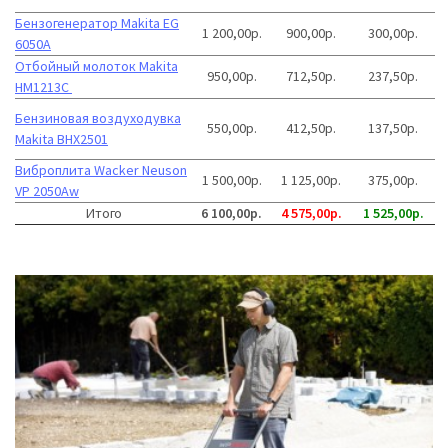
Бензогенератор Makita EG
1 200,00р.
900,00р.
300,00р.
6050A
Отбойный молоток Makita
950,00р.
712,50р.
237,50р.
HM1213C
Бензиновая воздуходувка
550,00р.
412,50р.
137,50р.
Makita BHX2501
Виброплита Wacker Neuson
1 500,00р.
1 125,00р.
375,00р.
VP 2050Aw
Итого
6 100,00р.
4 575,00р.
1 525,00р.