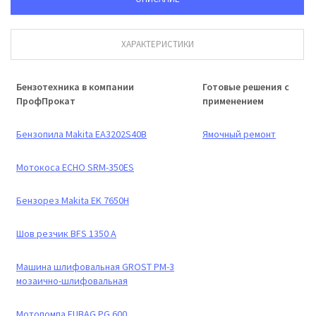
ХАРАКТЕРИСТИКИ
Бензотехника в компании
Готовые решения с
ПрофПрокат
применением
Бензопила Makita EA3202S40B
Ямочный ремонт
Мотокоса ECHO SRM-350ES
Бензорез Makita EK 7650H
Шов резчик BFS 1350 A
Машина шлифовальная GROST PM-3
мозаично-шлифовальная
Мотопомпа FUBAG PG 600