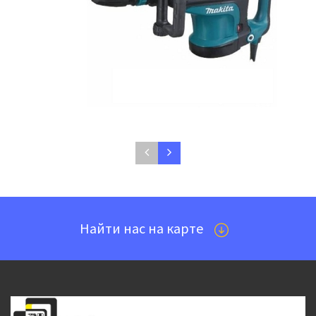
Аренда Отбойный молоток Makita
HM1213C 25,5Дж
1330 руб./сутки
Найти нас на карте